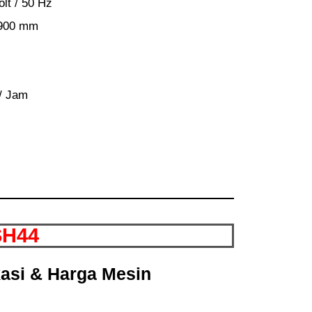
lt / 50 Hz
 900 mm
 / Jam
SH44
kasi & Harga Mesin