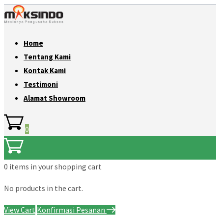
Home
Tentang Kami
Kontak Kami
Testimoni
Alamat Showroom
0
0 items
in your shopping cart
No products in the cart.
View Cart
Konfirmasi Pesanan