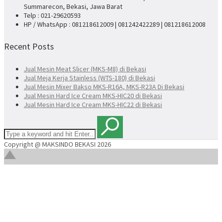
Summarecon, Bekasi, Jawa Barat
Telp : 021-29620593
HP / WhatsApp : 081218612009 | 081242422289 | 081218612008
Recent Posts
Jual Mesin Meat Slicer (MKS-M8) di Bekasi
Jual Meja Kerja Stainless (WTS-180) di Bekasi
Jual Mesin Mixer Bakso MKS-R16A, MKS-R23A Di Bekasi
Jual Mesin Hard Ice Cream MKS-HIC20 di Bekasi
Jual Mesin Hard Ice Cream MKS-HIC22 di Bekasi
Copyright @ MAKSINDO BEKASI 2026