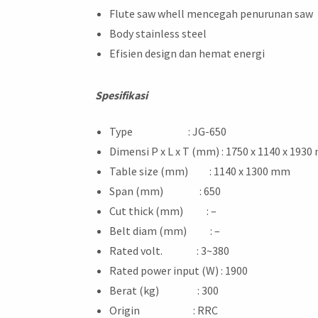
Flute saw whell mencegah penurunan saw
Body stainless steel
Efisien design dan hemat energi
Spesifikasi
Type : JG-650
Dimensi P x L x T (mm) : 1750 x 1140 x 193
Table size (mm) : 1140 x 1300 mm
Span (mm) : 650
Cut thick (mm) : –
Belt diam (mm) : –
Rated volt. : 3~380
Rated power input (W) : 1900
Berat (kg) : 300
Origin : RRC