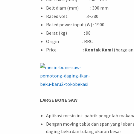
Belt diam (mm) : 300 mm
Rated volt. : 3~380
Rated power input (W) : 1900
Berat (kg) : 98
Origin : RRC
Price
: Kontak Kami
(harga an
LARGE BONE SAW
Aplikasi mesin ini : pabrik pengolah maka
Dengan moving table dan span yang leba
daging beku dan tulang ukuran besar