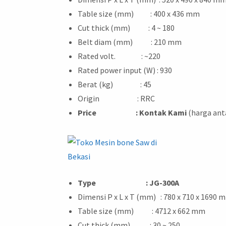
Table size (mm) : 400 x 436 mm
Cut thick (mm) : 4 ~ 180
Belt diam (mm) : 210 mm
Rated volt. : ~220
Rated power input (W) : 930
Berat (kg) : 45
Origin : RRC
Price
: Kontak Kami
(harga ant
Type : JG-300A
Dimensi P x L x T (mm) : 780 x 710 x 1690 
Table size (mm) : 4712 x 662 mm
Cut thick (mm) : 30 ~ 250