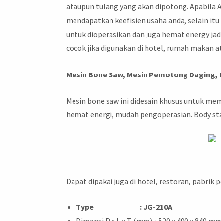
ataupun tulang yang akan dipotong. Apabila 
mendapatkan keefisien usaha anda, selain it
untuk dioperasikan dan juga hemat energy jad
cocok jika digunakan di hotel, rumah makan 
Mesin Bone Saw, Mesin Pemotong Daging,
Mesin bone saw ini didesain khusus untuk mem
hemat energi, mudah pengoperasian. Body sta
Dapat dipakai juga di hotel, restoran, pab
Type : JG-210A
Dimensi P x L x T (mm) : 520 x 490 x 840 m