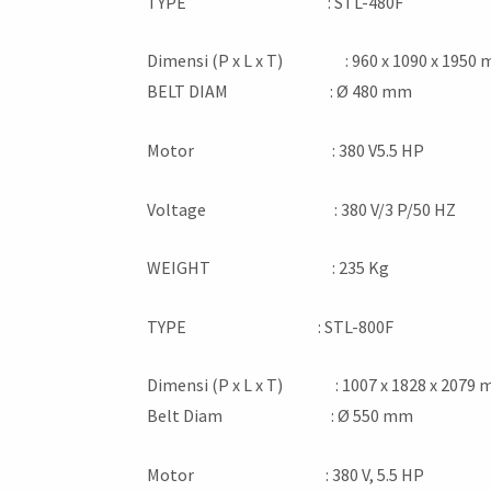
TYPE : STL-480F
Dimensi (P x L x T) : 960 x 1090 x 1950
BELT DIAM : Ø 480 mm
Motor : 380 V5.5 HP
Voltage : 380 V/3 P/50 HZ
WEIGHT : 235 Kg
TYPE : STL-800F
Dimensi (P x L x T) : 1007 x 1828 x 2079
Belt Diam : Ø 550 mm
Motor : 380 V, 5.5 HP