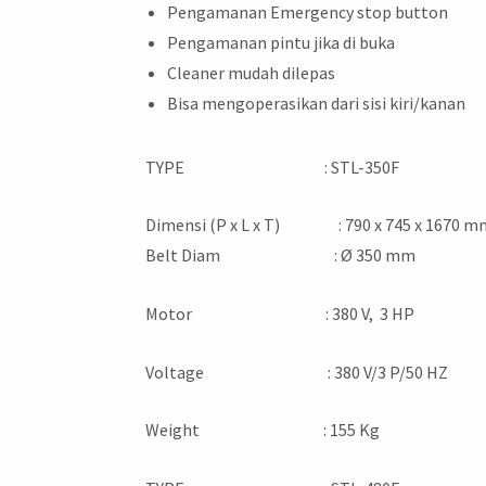
Pengamanan Emergency stop button
Pengamanan pintu jika di buka
Cleaner mudah dilepas
Bisa mengoperasikan dari sisi kiri/kanan
TYPE : STL-350F
Dimensi (P x L x T) : 790 x 745 x 1670 m
Belt Diam : Ø 350 mm
Motor : 380 V, 3 HP
Voltage : 380 V/3 P/50 HZ
Weight : 155 Kg