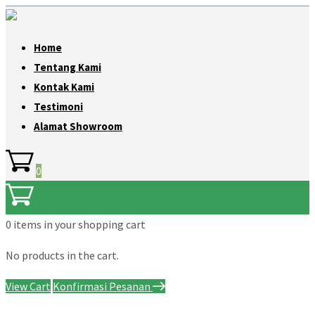
Home
Tentang Kami
Kontak Kami
Testimoni
Alamat Showroom
0
0 items
in your shopping cart
No products in the cart.
View Cart
Konfirmasi Pesanan