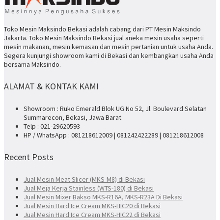
Toko Mesin Maksindo Bekasi adalah cabang dari PT Mesin Maksindo
Jakarta. Toko Mesin Maksindo Bekasi jual aneka mesin usaha seperti
mesin makanan, mesin kemasan dan mesin pertanian untuk usaha Anda.
Segera kunjungi showroom kami di Bekasi dan kembangkan usaha Anda
bersama Maksindo.
ALAMAT & KONTAK KAMI
Showroom : Ruko Emerald Blok UG No 52, Jl. Boulevard Selatan
Summarecon, Bekasi, Jawa Barat
Telp : 021-29620593
HP / WhatsApp : 081218612009 | 081242422289 | 081218612008
Recent Posts
Jual Mesin Meat Slicer (MKS-M8) di Bekasi
Jual Meja Kerja Stainless (WTS-180) di Bekasi
Jual Mesin Mixer Bakso MKS-R16A, MKS-R23A Di Bekasi
Jual Mesin Hard Ice Cream MKS-HIC20 di Bekasi
Jual Mesin Hard Ice Cream MKS-HIC22 di Bekasi