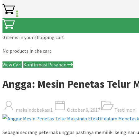
0
0 items
in your shopping cart
No products in the cart.
View Cart
Konfirmasi Pesanan
Angga: Mesin Penetas Telur 
maksindobekasi1
October 6, 2017
Testimoni
Sebagai seorang peternak unggas pastinya memiliki keingina